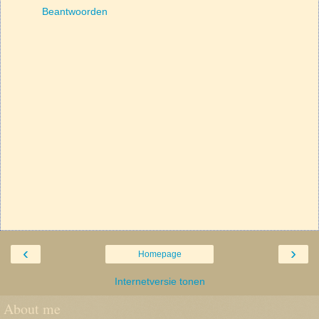
Beantwoorden
‹
›
Homepage
Internetversie tonen
About me