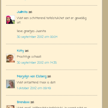
Ju@nita
zei
Wat een schitterend tafelstuk,het ziet er geweldig
uit.
lieve groetjes Juanita
30 september 2012 om 00:04
Kitty
zei
Prachtige schaal!
30 september 2012 om 14:35
Marjolijn van Elsberg
zei
Wat ontzettend mooi is dat!
1 oktober 2012 om 09:49
Brendaxx
zei