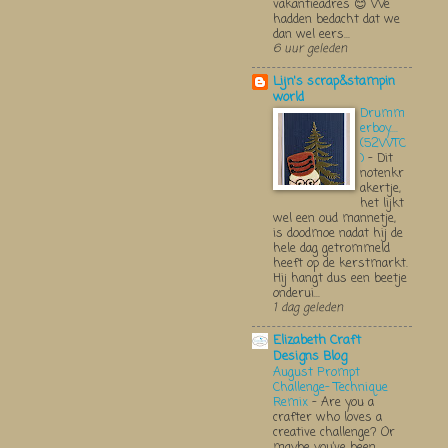
vakantieadres 😊 We
hadden bedacht dat we
dan wel eers...
6 uur geleden
Lijn's scrap&stampin
world
Drumm
erboy....
(52WTC
)
-
Dit
notenkr
akertje,
het lijkt
wel een oud mannetje,
is doodmoe nadat hij de
hele dag getrommeld
heeft op de kerstmarkt.
Hij hangt dus een beetje
onderui...
1 dag geleden
Elizabeth Craft
Designs Blog
August Prompt
Challenge- Technique
Remix
-
Are you a
crafter who loves a
creative challenge? Or
maybe you’ve been