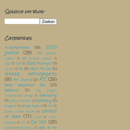
Search my blog
Categories
2020
#stayhomeecd
(18)
journal
(28)
2021 journal;
sidekick
(1)
2021 journal; sidekick;
(1)
2026 Prompts
(7)
2023
(1)
2024
(1)
60
(2)
About the sea
(5)
3d pen
(1)
altered items/projects
(81)
ATC
(39)
Art Journal
(2)
baby keepsakes box
(23)
Bellaluna
(5)
big project;
boekkaartje
scraptacular design;
(1)
(4)
Boxfolding
(2)
book of wisdom
(1)
canvas layout
(4)
bragbook
(1)
CAS
(1)
contest
Colors Combo Galore
(1)
or dare
(77)
Covid
(1)
Crops
De 100
(26)
planner
(1)
CSI
(1)
deck of me
DecemberHighlights;
(1)