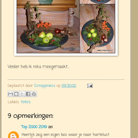
Verder heb ik niks meegemaakt...
Geplaatst door
Scrappiness
op
09:30:00
Labels:
foto's
9 opmerkingen:
Top 2000 2019
zei
Heerlijk zeg, een eigen bos waar je naar hartelust