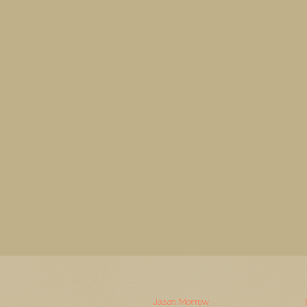
Watermerk. Thema-afbeeldingen van
Jason Morrow
. Mogelijk gemaakt door