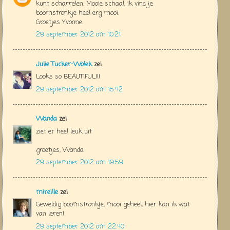
kunt scharrelen. Mooie schaal, ik vind je
boomstronkje heel erg mooi.
Groetjes Yvonne.
29 september 2012 om 10:21
Julie Tucker-Wolek
zei
Looks so BEAUTIFUL!!!
29 september 2012 om 15:42
Wanda
zei
ziet er heel leuk uit
groetjes, Wanda
29 september 2012 om 19:59
mireille
zei
Geweldig boomstronkje, mooi geheel, hier kan ik wat
van leren!
29 september 2012 om 22:40