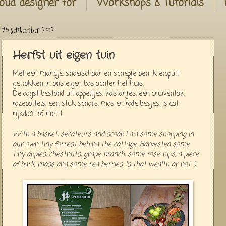
oud designer for
Workshops & Tutorials
29 september 2012
Herfst uit eigen tuin
Met een mandje, snoeischaar en schepje ben ik eropuit
getrokken in ons eigen bos achter het huis.
De oogst bestond uit appeltjes, kastanjes, een druiventak,
rozebottels, een stuk schors, mos en rode besjes. Is dat
rijkdom of niet...!
With
a basket
,
secateurs
and
scoop
I did some shopping in
our own tiny forrest behind the cottage. Harvested some
tiny apples, chestnuts, grape-branch, some rose-hips, a piece
of bark, moss and some red berries. Is that wealth or not :)