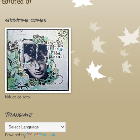
Featured at
showtime comes
klik op de foto!
Translate
Powered by
Translate