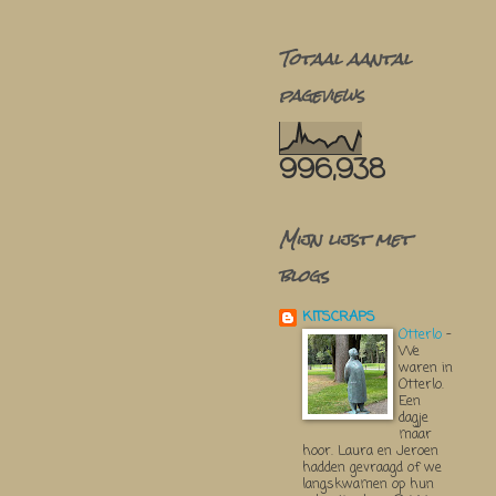
Totaal aantal
pageviews
996,938
Mijn lijst met
blogs
KITSCRAPS
Otterlo
-
We
waren in
Otterlo.
Een
dagje
maar
hoor. Laura en Jeroen
hadden gevraagd of we
langskwamen op hun