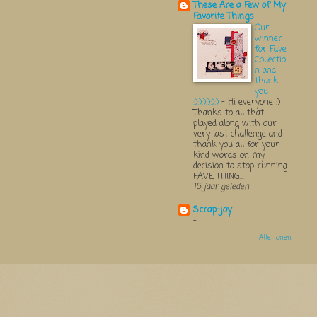
These Are a Few of My
Favorite Things
Our
winner
for Fave
Collectio
n and
thank
you
:):):):):):)
-
Hi everyone :)
Thanks to all that
played along with our
very last challenge and
thank you all for your
kind words on my
decision to stop running
FAVE THING...
15 jaar geleden
Scrap-joy
-
Alle tonen
Thema 