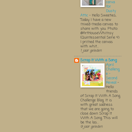
canva
for
Dusty
Attic
-
Hello Sweeties,
Today, I have a new
mixed-media canvas to
share with you. Photo:
@ArtHouseWhimsy
(Quintessential Serie 4)
I primed the canvas
with whit...
1 jaar geleden
Scrap It With a Song
April
Challeng
e -
Second
Reveal
-
Hello
friends
of Scrap It With A Song
Challenge Blog. It is
with great sadness
that we are going to
close down Scrap It
With A Song. This will
be the las...
9 jaar geleden