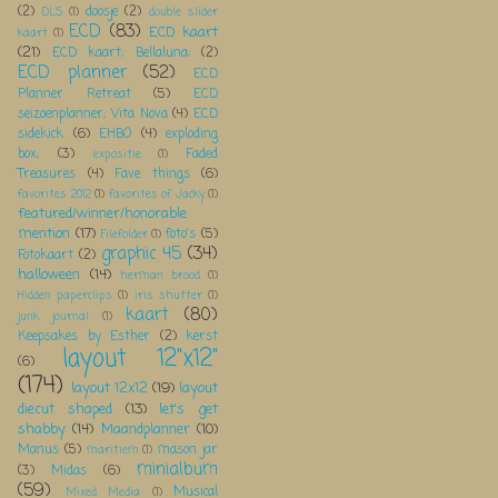
(2)
doosje
(2)
DLS
(1)
double slider
ECD
(83)
ECD kaart
kaart
(1)
(21)
ECD kaart; Bellaluna;
(2)
ECD planner
(52)
ECD
Planner Retreat
(5)
ECD
seizoenplanner; Vita Nova
(4)
ECD
sidekick
(6)
EHBO
(4)
exploding
box;
(3)
Faded
expositie
(1)
Treasures
(4)
Fave things
(6)
favorites 2012
(1)
favorites of Jacky
(1)
featured/winner/honorable
mention
(17)
foto's
(5)
Filefolder
(1)
graphic 45
(34)
Fotokaart
(2)
halloween
(14)
herman brood
(1)
Hidden paperclips
(1)
iris shutter
(1)
kaart
(80)
junk journal
(1)
Keepsakes by Esther
(2)
kerst
layout 12"x12"
(6)
(174)
layout 12x12
(19)
layout
diecut shaped
(13)
let's get
shabby
(14)
Maandplanner
(10)
Manus
(5)
mason jar
maritiem
(1)
minialbum
(3)
Midas
(6)
(59)
Musical
Mixed Media
(1)