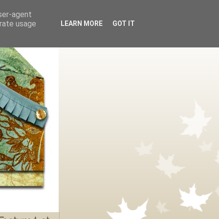
user-agent
erate usage
LEARN MORE
GOT IT