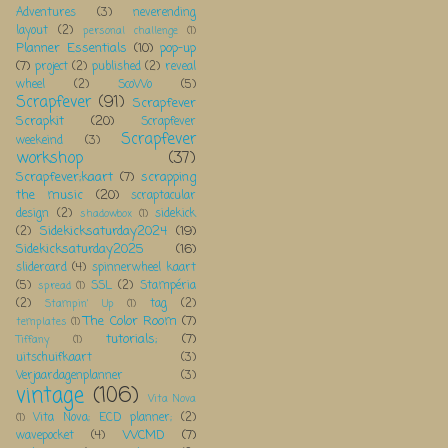
Adventures
(3)
neverending
layout
(2)
personal challenge
(1)
Planner Essentials
(10)
pop-up
(7)
project
(2)
published
(2)
reveal
wheel
(2)
ScoWo
(5)
Scrapfever
(91)
Scrapfever
Scrapkit
(20)
Scrapfever
Scrapfever
weekeind
(3)
workshop
(37)
Scrapfever;kaart
(7)
scrapping
the music
(20)
scraptacular
design
(2)
sidekick
shadowbox
(1)
Sidekicksaturday2024
(19)
(2)
Sidekicksaturday2025
(16)
slidercard
(4)
spinnerwheel kaart
(5)
SSL
(2)
Stampéria
spread
(1)
(2)
tag
(2)
Stampin' Up
(1)
The Color Room
(7)
templates
(1)
tutorials;
(7)
Tiffany
(1)
uitschuifkaart
(3)
Verjaardagenplanner
(3)
vintage
(106)
Vita Nova
Vita Nova; ECD planner;
(2)
(1)
WCMD
(7)
wavepocket
(4)