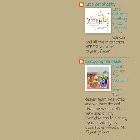
Let's get shabby
Let's
Get Arty
Challeng
e #68
Reminde
r.....:)
-
You can
find all the infomation
HERE (big smile)
10 jaar geleden
Scrapping the Music
Thank
you for
Five
Wonderf
ul
Years...
-
The
design team has voted
and we have decided
that the winner of our
very special "Try
Everyday" and Mis-sung
Lyrics challenge is...
Julie Tucker-Wolek, M...
13 jaar geleden