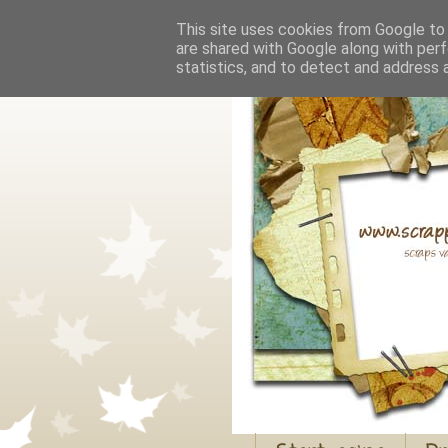
This site uses cookies from Google to d
are shared with Google along with perf
statistics, and to detect and address 