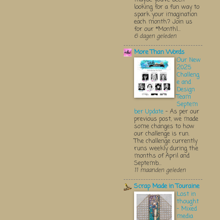
looking for a fun way to
spark your imagination
each month? Join us
for our *Monthl...
6 dagen geleden
More Than Words
Our New
2025
Challeng
e and
Design
Team
Septem
ber Update
-
As per our
previous post, we made
some changes to how
our challenge is run.
The challenge currently
runs weekly during the
months of April and
Septemb...
11 maanden geleden
Scrap Made in Touraine
Lost in
thought
- Mixed
media