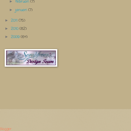
februari
(7)
►
januari
(7)
►
2011
(75)
►
2010
(82)
►
2009
(64)
►
Blogger
.