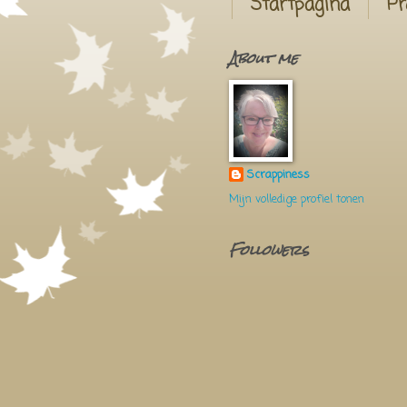
Startpagina
Pr
About me
Scrappiness
Mijn volledige profiel tonen
Followers