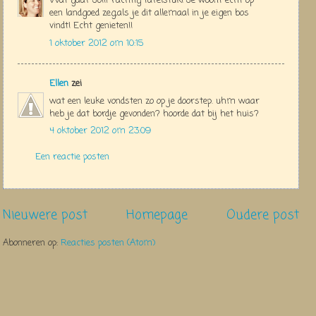
Wat gaaf Jo!!Prachtig tafelstuk! Je woont echt op
een landgoed zeg,als je dit allemaal in je eigen bos
vindt! Echt genieten!!
1 oktober 2012 om 10:15
Ellen
zei
wat een leuke vondsten zo op je doorstep. uhm waar
heb je dat bordje gevonden? hoorde dat bij het huis?
4 oktober 2012 om 23:09
Een reactie posten
Nieuwere post
Homepage
Oudere post
Abonneren op:
Reacties posten (Atom)