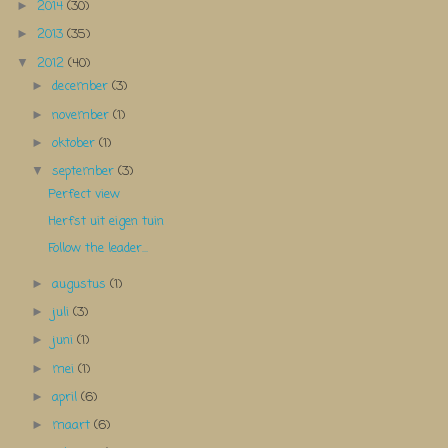
2014
(30)
►
2013
(35)
►
2012
(40)
▼
december
(3)
►
november
(1)
►
oktober
(1)
►
september
(3)
▼
Perfect view
Herfst uit eigen tuin
Follow the leader...
augustus
(1)
►
juli
(3)
►
juni
(1)
►
mei
(1)
►
april
(6)
►
maart
(6)
►