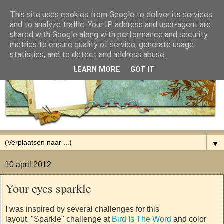
This site uses cookies from Google to deliver its services
and to analyze traffic. Your IP address and user-agent are
shared with Google along with performance and security
metrics to ensure quality of service, generate usage
statistics, and to detect and address abuse.
LEARN MORE
GOT IT
▼
10 april 2012
Your eyes sparkle
I was inspired by several challenges for this
layout. "Sparkle" challenge at
Bird Is The Word
and color