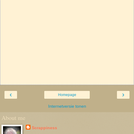
‹
›
Homepage
Internetversie tonen
About me
Scrappiness