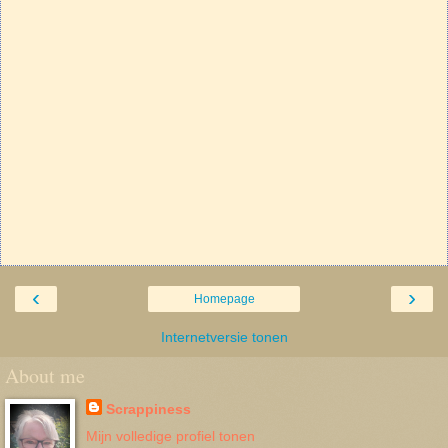
‹
›
Homepage
Internetversie tonen
About me
Scrappiness
Mijn volledige profiel tonen