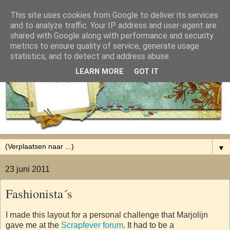
This site uses cookies from Google to deliver its services
and to analyze traffic. Your IP address and user-agent are
shared with Google along with performance and security
metrics to ensure quality of service, generate usage
statistics, and to detect and address abuse.
LEARN MORE
GOT IT
▼
23 juni 2011
Fashionista´s
I made this layout for a personal challenge that Marjolijn
gave me at the
Scrapfever forum
.
It had to be a