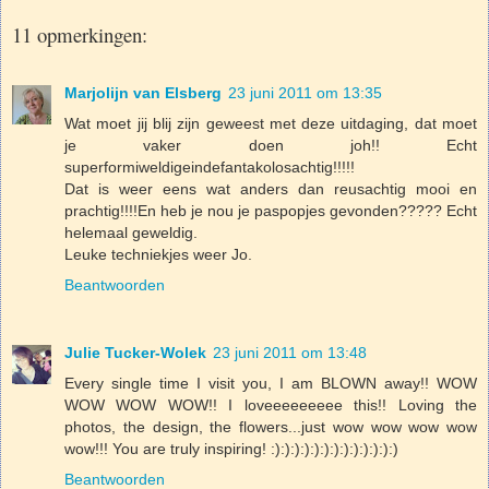
11 opmerkingen:
Marjolijn van Elsberg
23 juni 2011 om 13:35
Wat moet jij blij zijn geweest met deze uitdaging, dat moet
je vaker doen joh!! Echt
superformiweldigeindefantakolosachtig!!!!!
Dat is weer eens wat anders dan reusachtig mooi en
prachtig!!!!En heb je nou je paspopjes gevonden????? Echt
helemaal geweldig.
Leuke techniekjes weer Jo.
Beantwoorden
Julie Tucker-Wolek
23 juni 2011 om 13:48
Every single time I visit you, I am BLOWN away!! WOW
WOW WOW WOW!! I loveeeeeeeee this!! Loving the
photos, the design, the flowers...just wow wow wow wow
wow!!! You are truly inspiring! :):):):):):):):):):):):):)
Beantwoorden