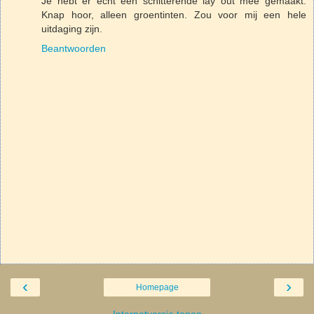
Je hebt er echt een schitterende lay out mee gemaakt.
Knap hoor, alleen groentinten. Zou voor mij een hele
uitdaging zijn.
Beantwoorden
‹
›
Homepage