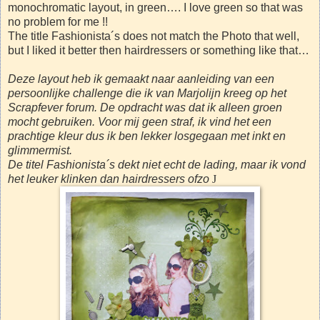
monochromatic layout, in green…. I love green so that was
no problem for me !!
The title Fashionista´s does not match the Photo that well,
but I liked it better then hairdressers or something like that…
Deze layout heb ik gemaakt naar aanleiding van een
persoonlijke challenge die ik van Marjolijn kreeg op het
Scrapfever forum. De opdracht was dat ik alleen groen
mocht gebruiken. Voor mij geen straf, ik vind het een
prachtige kleur dus ik ben lekker losgegaan met inkt en
glimmermist.
De titel Fashionista´s dekt niet echt de lading, maar ik vond
het leuker klinken dan hairdressers ofzo
J