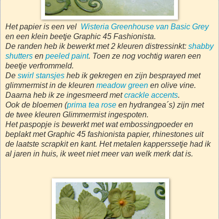
Het papier is een vel
Wisteria Greenhouse van Basic Grey
en een klein beetje Graphic 45 Fashionista.
De randen heb ik bewerkt met 2 kleuren distressinkt:
shabby
shutters
en
peeled paint
. Toen ze nog vochtig waren een
beetje verfrommeld.
De
swirl stansjes
heb ik gekregen en zijn besprayed met
glimmermist in de kleuren
meadow green
en olive vine.
Daarna heb ik ze ingesmeerd met
crackle accents
.
Ook de bloemen
(
prima tea rose
en hydrangea´s) zijn met
de twee kleuren Glimmermist ingespoten.
Het paspopje is bewerkt met wat embossingpoeder en
beplakt met Graphic 45 fashionista papier, rhinestones uit
de laatste scrapkit en kant.
Het metalen kapperssetje had ik
al jaren in huis, ik weet niet meer van welk merk dat is.