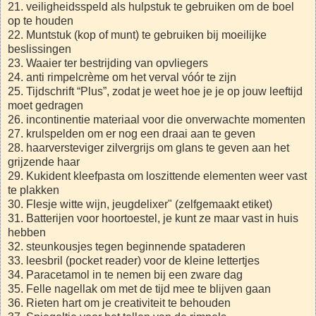
21. veiligheidsspeld als hulpstuk te gebruiken om de boel
op te houden
22. Muntstuk (kop of munt) te gebruiken bij moeilijke
beslissingen
23. Waaier ter bestrijding van opvliegers
24. anti rimpelcrème om het verval vóór te zijn
25. Tijdschrift “Plus”, zodat je weet hoe je je op jouw leeftijd
moet gedragen
26. incontinentie materiaal voor die onverwachte momenten
27. krulspelden om er nog een draai aan te geven
28. haarversteviger zilvergrijs om glans te geven aan het
grijzende haar
29. Kukident kleefpasta om loszittende elementen weer vast
te plakken
30. Flesje witte wijn, jeugdelixer" (zelfgemaakt etiket)
31. Batterijen voor hoortoestel, je kunt ze maar vast in huis
hebben
32. steunkousjes tegen beginnende spataderen
33. leesbril (pocket reader) voor de kleine lettertjes
34. Paracetamol in te nemen bij een zware dag
35. Felle nagellak om met de tijd mee te blijven gaan
36. Rieten hart om je creativiteit te behouden