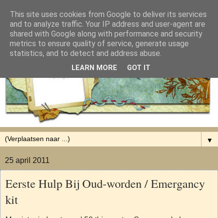
This site uses cookies from Google to deliver its services
and to analyze traffic. Your IP address and user-agent are
shared with Google along with performance and security
metrics to ensure quality of service, generate usage
statistics, and to detect and address abuse.
LEARN MORE
GOT IT
▼
25 april 2011
Eerste Hulp Bij Oud-worden / Emergancy
kit