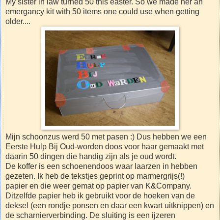
My sister in law turned 50 this easter. So we made her an
emergancy kit with 50 items one could use when getting
older....
Mijn schoonzus werd 50 met pasen :) Dus hebben we een
Eerste Hulp Bij Oud-worden doos voor haar gemaakt met
daarin 50 dingen die handig zijn als je oud wordt.
De koffer is een schoenendoos waar laarzen in hebben
gezeten. Ik heb de tekstjes geprint op marmergrijs(!)
papier en die weer gemat op papier van K&Company.
Ditzelfde papier heb ik gebruikt voor de hoeken van de
deksel (een rondje ponsen en daar een kwart uitknippen) en
de scharnierverbinding. De sluiting is een ijzeren