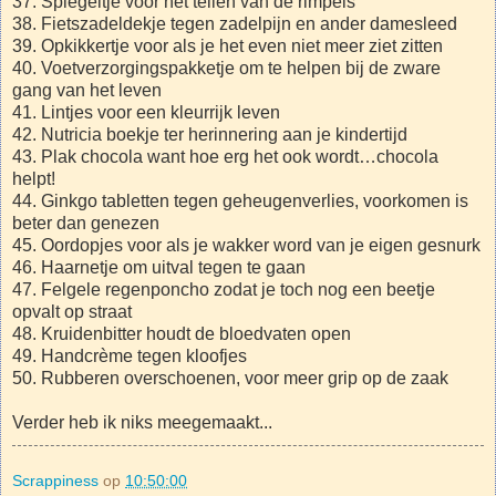
37. Spiegeltje voor het tellen van de rimpels
38. Fietszadeldekje tegen zadelpijn en ander damesleed
39. Opkikkertje voor als je het even niet meer ziet zitten
40. Voetverzorgingspakketje om te helpen bij de zware
gang van het leven
41. Lintjes voor een kleurrijk leven
42. Nutricia boekje ter herinnering aan je kindertijd
43. Plak chocola want hoe erg het ook wordt…chocola
helpt!
44. Ginkgo tabletten tegen geheugenverlies, voorkomen is
beter dan genezen
45. Oordopjes voor als je wakker word van je eigen gesnurk
46. Haarnetje om uitval tegen te gaan
47. Felgele regenponcho zodat je toch nog een beetje
opvalt op straat
48. Kruidenbitter houdt de bloedvaten open
49. Handcrème tegen kloofjes
50. Rubberen overschoenen, voor meer grip op de zaak
Verder heb ik niks meegemaakt...
Scrappiness
op
10:50:00