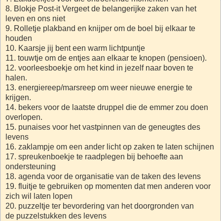
8. Blokje Post-it Vergeet de belangerijke zaken van het
leven en ons niet
9. Rolletje plakband en knijper om de boel bij elkaar te
houden
10. Kaarsje jij bent een warm lichtpuntje
11. touwtje om de entjes aan elkaar te knopen (pensioen).
12. voorleesboekje om het kind in jezelf naar boven te
halen.
13. energiereep/marsreep om weer nieuwe energie te
krijgen.
14. bekers voor de laatste druppel die de emmer zou doen
overlopen.
15. punaises voor het vastpinnen van de geneugtes des
levens
16. zaklampje om een ander licht op zaken te laten schijnen
17. spreukenboekje te raadplegen bij behoefte aan
ondersteuning
18. agenda voor de organisatie van de taken des levens
19. fluitje te gebruiken op momenten dat men anderen voor
zich wil laten lopen
20. puzzeltje ter bevordering van het doorgronden van
de puzzelstukken des levens