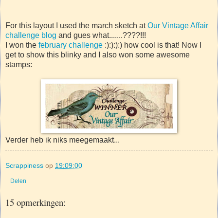
For this layout I used the march sketch at
Our Vintage Affair
challenge blog
and gues what.......????!!!
I won the
february challenge
:):):):) how cool is that! Now I
get to show this blinky and I also won some awesome
stamps:
Verder heb ik niks meegemaakt...
Scrappiness
op
19:09:00
Delen
15 opmerkingen: