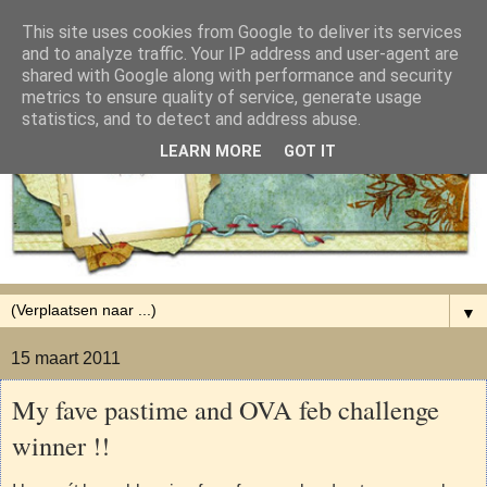
This site uses cookies from Google to deliver its services
and to analyze traffic. Your IP address and user-agent are
shared with Google along with performance and security
metrics to ensure quality of service, generate usage
statistics, and to detect and address abuse.
LEARN MORE
GOT IT
▼
15 maart 2011
My fave pastime and OVA feb challenge
winner !!