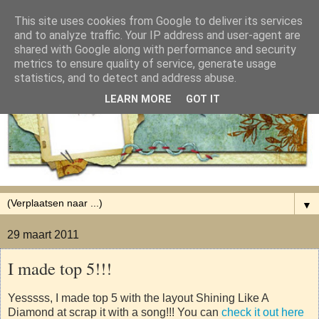
This site uses cookies from Google to deliver its services
and to analyze traffic. Your IP address and user-agent are
shared with Google along with performance and security
metrics to ensure quality of service, generate usage
statistics, and to detect and address abuse.
LEARN MORE
GOT IT
▼
29 maart 2011
I made top 5!!!
Yesssss, I made top 5 with the layout Shining Like A
Diamond at scrap it with a song!!! You can
check it out here