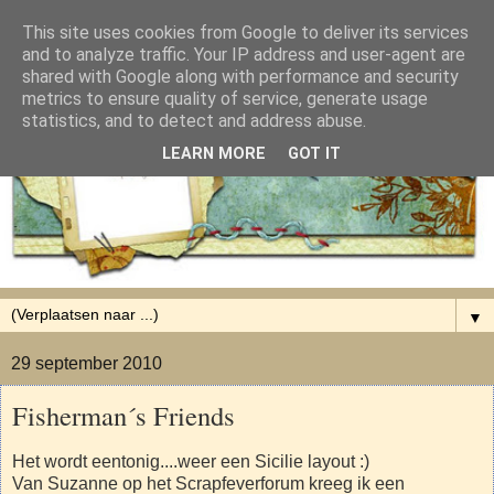
This site uses cookies from Google to deliver its services
and to analyze traffic. Your IP address and user-agent are
shared with Google along with performance and security
metrics to ensure quality of service, generate usage
statistics, and to detect and address abuse.
LEARN MORE
GOT IT
▼
29 september 2010
Fisherman´s Friends
Het wordt eentonig....weer een Sicilie layout :)
Van Suzanne op het Scrapfeverforum kreeg ik een