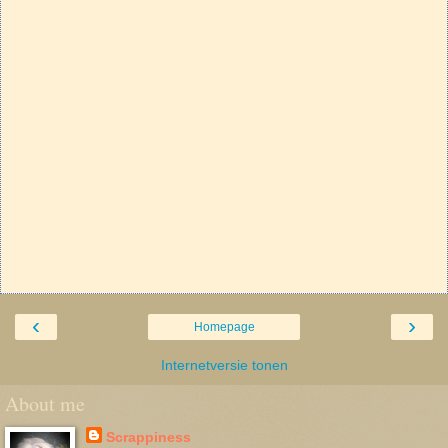
‹
›
Homepage
Internetversie tonen
About me
Scrappiness