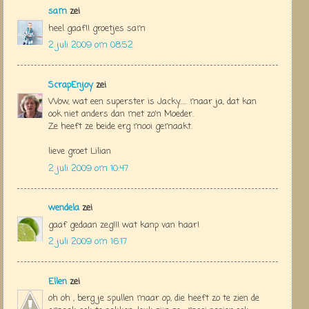
sam
zei
heel gaaf!! groetjes sam
2 juli 2009 om 08:52
ScrapEnjoy
zei
Wow, wat een superster is Jacky..... maar ja, dat kan
ook niet anders dan met zo'n Moeder.
Ze heeft ze beide erg mooi gemaakt.
lieve groet Lilian
2 juli 2009 om 10:47
wendela
zei
gaaf gedaan zeg!!! wat kanp van haar!
2 juli 2009 om 16:17
Ellen
zei
oh oh , berg je spullen maar op, die heeft zo te zien de