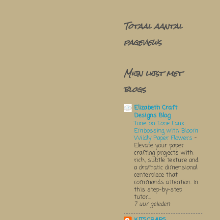
Totaal aantal
pageviews
Mijn lijst met
blogs
Elizabeth Craft
Designs Blog
Tone-on-Tone Faux
Embossing with Bloom
Wildly Paper Flowers
-
Elevate your paper
crafting projects with
rich, subtle texture and
a dramatic dimensional
centerpiece that
commands attention. In
this step-by-step
tutor...
7 uur geleden