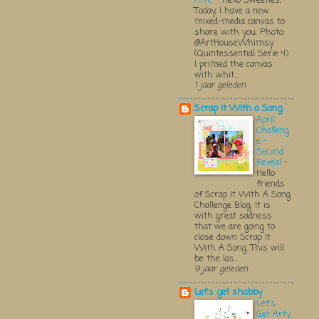
Attic
-
Hello Sweeties,
Today, I have a new
mixed-media canvas to
share with you. Photo:
@ArtHouseWhimsy
(Quintessential Serie 4)
I primed the canvas
with whit...
1 jaar geleden
Scrap It With a Song
April
Challeng
e -
Second
Reveal
-
Hello
friends
of Scrap It With A Song
Challenge Blog. It is
with great sadness
that we are going to
close down Scrap It
With A Song. This will
be the las...
9 jaar geleden
Let's get shabby
Let's
Get Arty