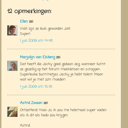
12 opmerkingen:
Ellen
zei
Wat zijn ze leuk geworden Jo!!!
Super!
1 juli 2009 om 14:48
Marjolijn van Elsberg
zei
Dat heeft die Jacky goed gedaan zeg, wanneer komt
ze gezellig op het forum meekletsen en scrappen.
Superleuke bummetjes Jacky, je hebt talent. Maar
wat wil je met zo'n moeder!
1 juli 2009 om 15:18
Astrid Zwaan
zei
Ontzettend mooi Jo, ik zou me helemaal super voelen
als ik dit als kado zou krijgen.
Astrid.