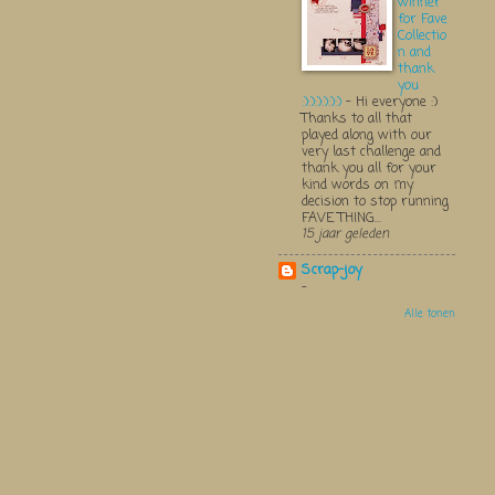
winner
for Fave
Collectio
n and
thank
you
:):):):):):)
-
Hi everyone :)
Thanks to all that
played along with our
very last challenge and
thank you all for your
kind words on my
decision to stop running
FAVE THING...
15 jaar geleden
Scrap-joy
-
Alle tonen