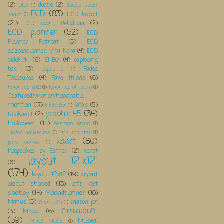
(2)
doosje
(2)
DLS
(1)
double slider
ECD
(83)
ECD kaart
kaart
(1)
(21)
ECD kaart; Bellaluna;
(2)
ECD planner
(52)
ECD
Planner Retreat
(5)
ECD
seizoenplanner; Vita Nova
(4)
ECD
sidekick
(6)
EHBO
(4)
exploding
box;
(3)
Faded
expositie
(1)
Treasures
(4)
Fave things
(6)
favorites 2012
(1)
favorites of Jacky
(1)
featured/winner/honorable
mention
(17)
foto's
(5)
Filefolder
(1)
graphic 45
(34)
Fotokaart
(2)
halloween
(14)
herman brood
(1)
Hidden paperclips
(1)
iris shutter
(1)
kaart
(80)
junk journal
(1)
Keepsakes by Esther
(2)
kerst
layout 12"x12"
(6)
(174)
layout 12x12
(19)
layout
diecut shaped
(13)
let's get
shabby
(14)
Maandplanner
(10)
Manus
(5)
mason jar
maritiem
(1)
minialbum
(3)
Midas
(6)
(59)
Musical
Mixed Media
(1)