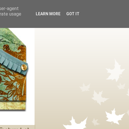
user-agent
erate usage
LEARN MORE
GOT IT