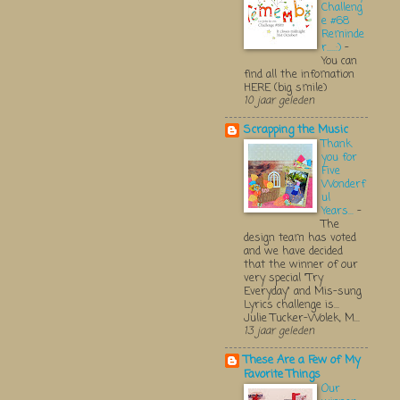
Challeng
e #68
Reminde
r.....:)
-
You can
find all the infomation
HERE (big smile)
10 jaar geleden
Scrapping the Music
Thank
you for
Five
Wonderf
ul
Years...
-
The
design team has voted
and we have decided
that the winner of our
very special "Try
Everyday" and Mis-sung
Lyrics challenge is...
Julie Tucker-Wolek, M...
13 jaar geleden
These Are a Few of My
Favorite Things
Our