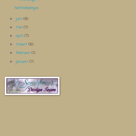
Notitieboekjes
juni
(8)
►
mei
(7)
►
april
(7)
►
maart
(6)
►
februari
(1)
►
januari
(7)
►