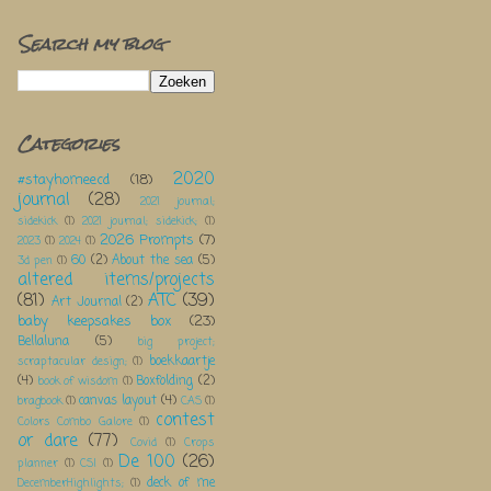
Search my blog
Categories
2020
#stayhomeecd
(18)
journal
(28)
2021 journal;
sidekick
(1)
2021 journal; sidekick;
(1)
2026 Prompts
(7)
2023
(1)
2024
(1)
60
(2)
About the sea
(5)
3d pen
(1)
altered items/projects
(81)
ATC
(39)
Art Journal
(2)
baby keepsakes box
(23)
Bellaluna
(5)
big project;
boekkaartje
scraptacular design;
(1)
(4)
Boxfolding
(2)
book of wisdom
(1)
canvas layout
(4)
bragbook
(1)
CAS
(1)
contest
Colors Combo Galore
(1)
or dare
(77)
Covid
(1)
Crops
De 100
(26)
planner
(1)
CSI
(1)
deck of me
DecemberHighlights;
(1)