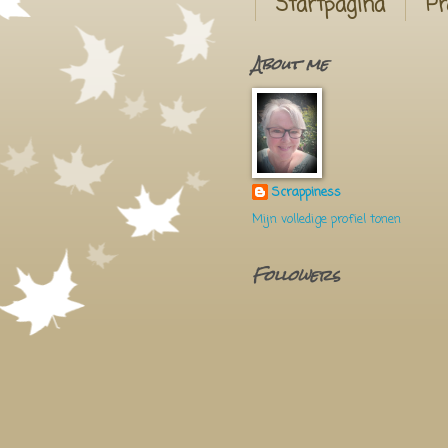
Startpagina
Pr
About me
Scrappiness
Mijn volledige profiel tonen
Followers