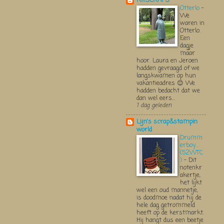
KITSCRAPS
Otterlo
-
We
waren in
Otterlo.
Een
dagje
maar
hoor. Laura en Jeroen
hadden gevraagd of we
langskwamen op hun
vakantieadres 😊 We
hadden bedacht dat we
dan wel eers...
1 dag geleden
Lijn's scrap&stampin
world
Drumm
erboy....
(52WTC
)
-
Dit
notenkr
akertje,
het lijkt
wel een oud mannetje,
is doodmoe nadat hij de
hele dag getrommeld
heeft op de kerstmarkt.
Hij hangt dus een beetje