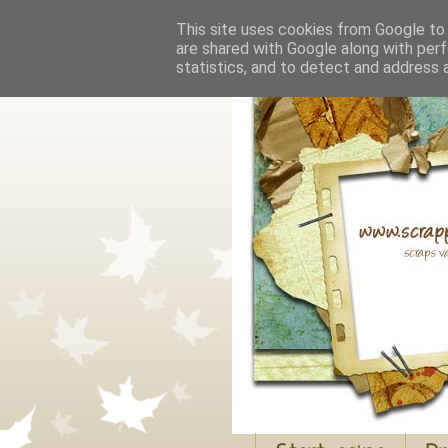
This site uses cookies from Google to d
are shared with Google along with perf
statistics, and to detect and address 