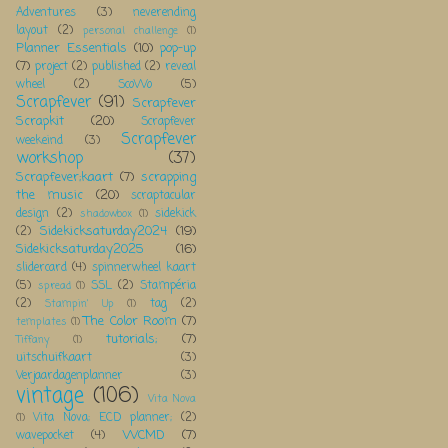
Adventures
(3)
neverending
layout
(2)
personal challenge
(1)
Planner Essentials
(10)
pop-up
(7)
project
(2)
published
(2)
reveal
wheel
(2)
ScoWo
(5)
Scrapfever
(91)
Scrapfever
Scrapkit
(20)
Scrapfever
Scrapfever
weekeind
(3)
workshop
(37)
Scrapfever;kaart
(7)
scrapping
the music
(20)
scraptacular
design
(2)
sidekick
shadowbox
(1)
Sidekicksaturday2024
(19)
(2)
Sidekicksaturday2025
(16)
slidercard
(4)
spinnerwheel kaart
(5)
SSL
(2)
Stampéria
spread
(1)
(2)
tag
(2)
Stampin' Up
(1)
The Color Room
(7)
templates
(1)
tutorials;
(7)
Tiffany
(1)
uitschuifkaart
(3)
Verjaardagenplanner
(3)
vintage
(106)
Vita Nova
Vita Nova; ECD planner;
(2)
(1)
WCMD
(7)
wavepocket
(4)