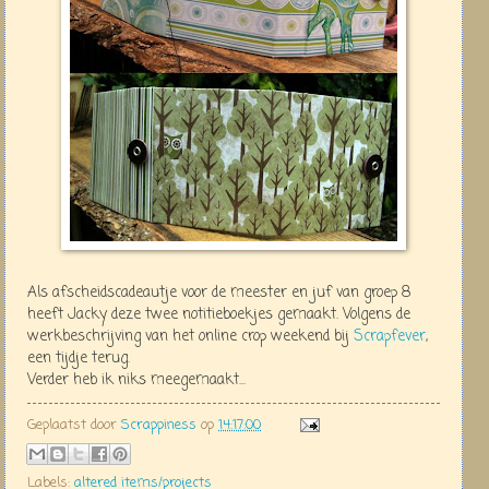
Als afscheidscadeautje voor de meester en juf van groep 8
heeft Jacky deze twee notitieboekjes gemaakt. Volgens de
werkbeschrijving van het online crop weekend bij
Scrapfever
,
een tijdje terug.
Verder heb ik niks meegemaakt...
Geplaatst door
Scrappiness
op
14:17:00
Labels:
altered items/projects