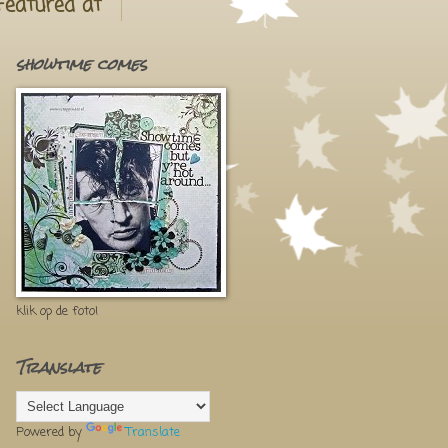
Featured at
showtime comes
klik op de foto!
Translate
Powered by
Translate