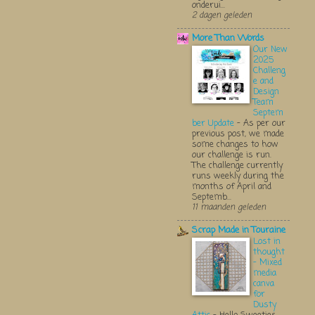
onderui...
2 dagen geleden
More Than Words
Our New
2025
Challeng
e and
Design
Team
Septem
ber Update
-
As per our
previous post, we made
some changes to how
our challenge is run.
The challenge currently
runs weekly during the
months of April and
Septemb...
11 maanden geleden
Scrap Made in Touraine
Lost in
thought
- Mixed
media
canva
for
Dusty