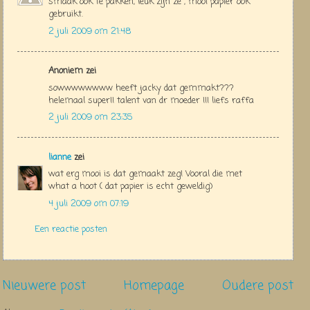
smaak ook te pakken, leuk zijn ze , mooi papier ook
gebruikt.
2 juli 2009 om 21:48
Anoniem zei
sowwwwwwww heeft jacky dat gemmakt???
helemaal super!! talent van dr moeder !!! liefs raffa
2 juli 2009 om 23:35
lianne
zei
wat erg mooi is dat gemaakt zeg! Vooral die met
what a hoot ( dat papier is echt geweldig)
4 juli 2009 om 07:19
Een reactie posten
Nieuwere post
Homepage
Oudere post