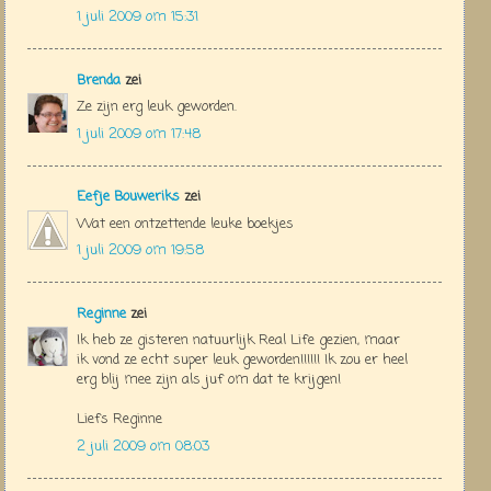
1 juli 2009 om 15:31
Brenda
zei
Ze zijn erg leuk geworden.
1 juli 2009 om 17:48
Eefje Bouweriks
zei
Wat een ontzettende leuke boekjes
1 juli 2009 om 19:58
Reginne
zei
Ik heb ze gisteren natuurlijk Real Life gezien, maar
ik vond ze echt super leuk geworden!!!!!! Ik zou er heel
erg blij mee zijn als juf om dat te krijgen!
Liefs Reginne
2 juli 2009 om 08:03