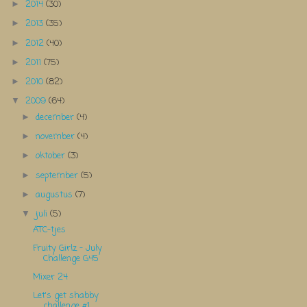
2014
(30)
►
2013
(35)
►
2012
(40)
►
2011
(75)
►
2010
(82)
►
2009
(64)
▼
december
(4)
►
november
(4)
►
oktober
(3)
►
september
(5)
►
augustus
(7)
►
juli
(5)
▼
ATC-tjes
Fruity Girlz - July
Challenge G45
Mixer 24
Let's get shabby
challenge #1