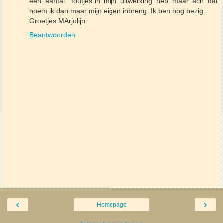
een aantal "foutjes"in mijn uitwerking heb maar ach dat
noem ik dan maar mijn eigen inbreng. Ik ben nog bezig.
Groetjes MArjolijn.
Beantwoorden
‹
›
Homepage