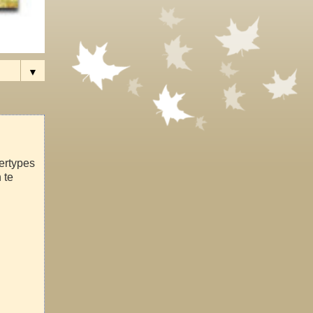
▼
ertypes
 te