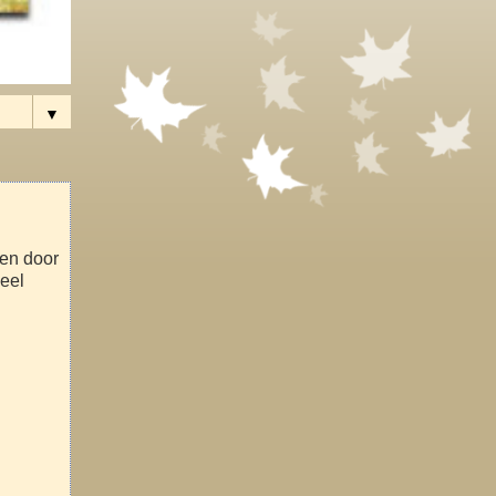
▼
ven door
veel