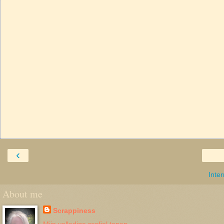
‹
Inte
About me
Scrappiness