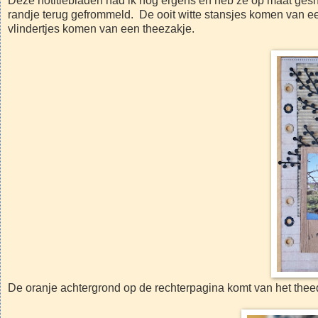
Deze notitiebladen had ik nog ergens en heb ze op maat gesn
randje terug gefrommeld. De ooit witte stansjes komen van ee
vlindertjes komen van een theezakje.
De oranje achtergrond op de rechterpagina komt van het theed