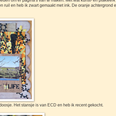
eden om er pagina's van te maken. Met wat kunst- en plakwerk
n ruil en heb ik zwart gemaakt met ink. De oranje achtergrond 
oosje. Het stansje is van ECD en heb ik recent gekocht.