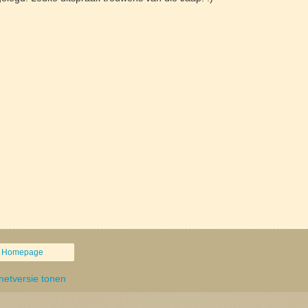
Homepage
rnetversie tonen