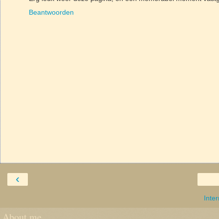
Beantwoorden
‹
Inte
About me