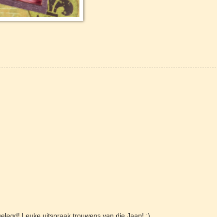
legd! Leuke uitspraak trouwens van die Jaap! :)