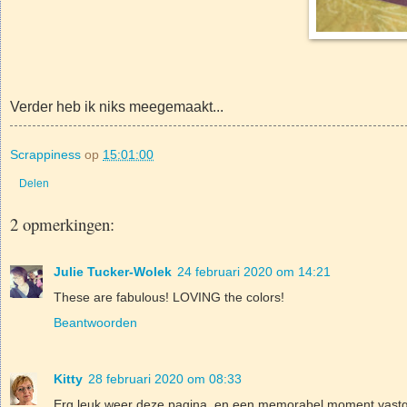
Verder heb ik niks meegemaakt...
Scrappiness
op
15:01:00
Delen
2 opmerkingen:
Julie Tucker-Wolek
24 februari 2020 om 14:21
These are fabulous! LOVING the colors!
Beantwoorden
Kitty
28 februari 2020 om 08:33
Erg leuk weer deze pagina, en een memorabel moment vastge