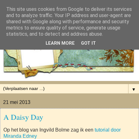
This site uses cookies from Google to deliver its services
and to analyze traffic. Your IP address and user-agent are
shared with Google along with performance and security
metrics to ensure quality of service, generate usage
statistics, and to detect and address abuse.
LEARN MORE
GOT IT
▼
21 mei 2013
A Daisy Day
Op het blog van Ingvild Bolme zag ik een
tutorial door
Miranda Edney