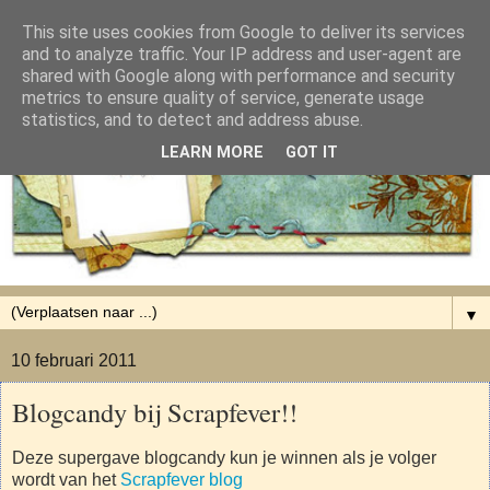
This site uses cookies from Google to deliver its services
and to analyze traffic. Your IP address and user-agent are
shared with Google along with performance and security
metrics to ensure quality of service, generate usage
statistics, and to detect and address abuse.
LEARN MORE
GOT IT
▼
10 februari 2011
Blogcandy bij Scrapfever!!
Deze supergave blogcandy kun je winnen als je volger
wordt van het
Scrapfever blog