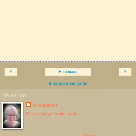
‹
›
Homepage
Internetversie tonen
About me
Scrappiness
Mijn volledige profiel tonen