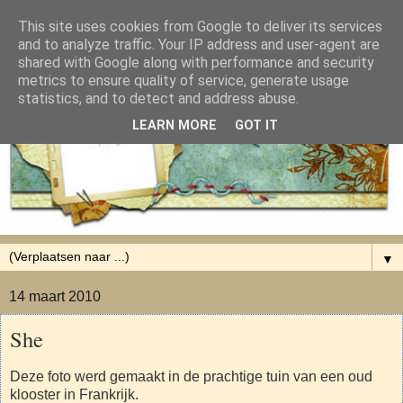
This site uses cookies from Google to deliver its services
and to analyze traffic. Your IP address and user-agent are
shared with Google along with performance and security
metrics to ensure quality of service, generate usage
statistics, and to detect and address abuse.
LEARN MORE
GOT IT
▼
14 maart 2010
She
Deze foto werd gemaakt in de prachtige tuin van een oud
klooster in Frankrijk.