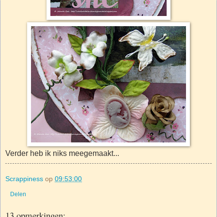
Verder heb ik niks meegemaakt...
Scrappiness
op
09:53:00
Delen
13 opmerkingen: