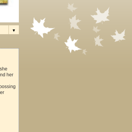
▼
 she
ind her
mbossing
her