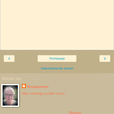
‹
›
Homepage
Internetversie tonen
About me
Scrappiness
Mijn volledige profiel tonen
Mogelijk gemaakt door
Blogger
.