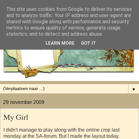
This site uses cookies from Google to deliver its services
and to analyze traffic. Your IP address and user-agent are
shared with Google along with performance and security
metrics to ensure quality of service, generate usage
statistics, and to detect and address abuse.
LEARN MORE
GOT IT
▼
29 november 2009
My Girl
I didn't manage to play along with the online crop last
monday at the SA-forum. But I made the layout today.