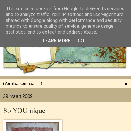
This site uses cookies from Google to deliver its services
and to analyze traffic. Your IP address and user-agent are
shared with Google along with performance and security
metrics to ensure quality of service, generate usage
statistics, and to detect and address abuse.
LEARN MORE
GOT IT
▼
29 maart 2009
So YOU nique