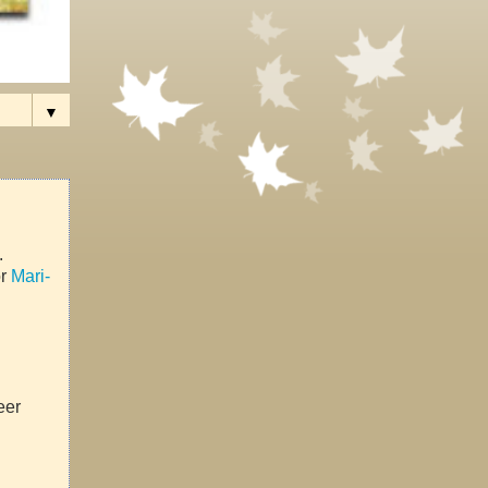
▼
.
or
Mari-
eer