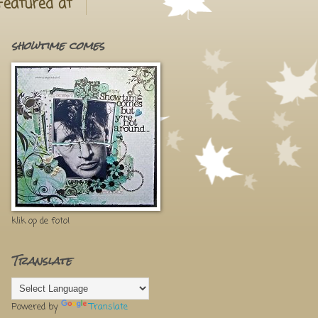
Featured at
showtime comes
klik op de foto!
Translate
Powered by
Translate