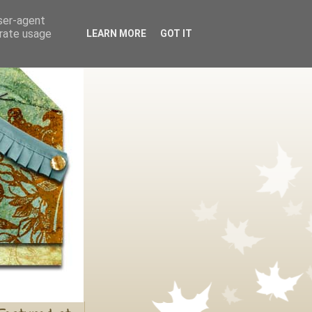
user-agent
erate usage
LEARN MORE
GOT IT