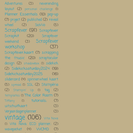
Adventures
(3)
neverending
layout
(2)
personal challenge
(1)
Planner Essentials
(10)
pop-up
(7)
project
(2)
published
(2)
reveal
wheel
(2)
ScoWo
(5)
Scrapfever
(91)
Scrapfever
Scrapkit
(20)
Scrapfever
Scrapfever
weekeind
(3)
workshop
(37)
Scrapfever;kaart
(7)
scrapping
the music
(20)
scraptacular
design
(2)
sidekick
shadowbox
(1)
Sidekicksaturday2024
(19)
(2)
Sidekicksaturday2025
(16)
slidercard
(4)
spinnerwheel kaart
(5)
SSL
(2)
Stampéria
spread
(1)
(2)
tag
(2)
Stampin' Up
(1)
The Color Room
(7)
templates
(1)
tutorials;
(7)
Tiffany
(1)
uitschuifkaart
(3)
Verjaardagenplanner
(3)
vintage
(106)
Vita Nova
Vita Nova; ECD planner;
(2)
(1)
WCMD
(7)
wavepocket
(4)