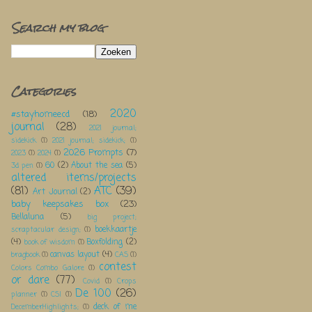
Search my blog
Categories
2020
#stayhomeecd
(18)
journal
(28)
2021 journal;
sidekick
(1)
2021 journal; sidekick;
(1)
2026 Prompts
(7)
2023
(1)
2024
(1)
60
(2)
About the sea
(5)
3d pen
(1)
altered items/projects
(81)
ATC
(39)
Art Journal
(2)
baby keepsakes box
(23)
Bellaluna
(5)
big project;
boekkaartje
scraptacular design;
(1)
(4)
Boxfolding
(2)
book of wisdom
(1)
canvas layout
(4)
bragbook
(1)
CAS
(1)
contest
Colors Combo Galore
(1)
or dare
(77)
Covid
(1)
Crops
De 100
(26)
planner
(1)
CSI
(1)
deck of me
DecemberHighlights;
(1)