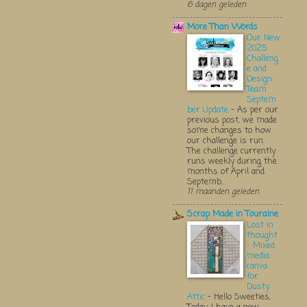
6 dagen geleden
More Than Words
Our New
2025
Challeng
e and
Design
Team
Septem
ber Update
-
As per our
previous post, we made
some changes to how
our challenge is run.
The challenge currently
runs weekly during the
months of April and
Septemb...
11 maanden geleden
Scrap Made in Touraine
Lost in
thought
- Mixed
media
canva
for
Dusty
Attic
-
Hello Sweeties,