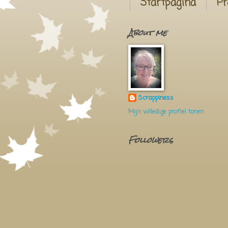
Startpagina
Pr
About me
Scrappiness
Mijn volledige profiel tonen
Followers