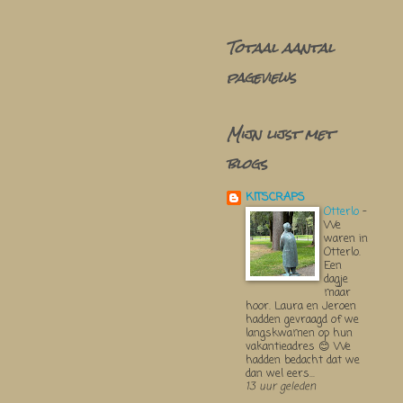
Totaal aantal
pageviews
Mijn lijst met
blogs
KITSCRAPS
Otterlo
-
We
waren in
Otterlo.
Een
dagje
maar
hoor. Laura en Jeroen
hadden gevraagd of we
langskwamen op hun
vakantieadres 😊 We
hadden bedacht dat we
dan wel eers...
13 uur geleden