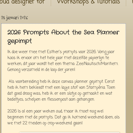
oud designer for
Workshops & Tutorials
25 januari 2026
2026 Prompts About the Sea Planner
gepimpt
Ik doe weer mee met Esther's prompts voor 2026. Vorig jaar
koos ik ervoor om het hele jaar met dezelfde papierlijn te
werken, dit jaar wordt het een thema: Zee/Nautisch/Maritiem.
Genoeg verzameld in de loop der jaren!
Als voorbereiding heb ik deze canvas planner gepimpt. Eerst
heb ik hem bekleedt met een lapje stof van Stampéria. Toen
dat goed droog was, heb ik er een slotje op gemaakt en wat
bedeltjes, schelpen en flessenpost aan gehangen.
2026 Is al een paar weken oud, maar ik moet nog wel
beginnen met de prompts. Dat ga ik komend weekend doen, als
we met 22 meiden op crop-weekend gaan!