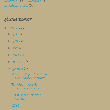
websters
(15)
woodgrain
(2)
workshop_tutorial
(3)
Blogarchief
2026
(22)
▼
juli
(4)
►
juni
(3)
►
mei
(2)
►
april
(4)
►
februari
(5)
►
januari
(4)
▼
2026 Prompts About the
Sea Planner gepimpt
Tag album voor de
beursworkshops
Let it snow - planner
pagina
2026