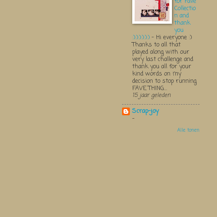
for Fave
Collectio
n and
thank
you
:):):):):):)
-
Hi everyone :)
Thanks to all that
played along with our
very last challenge and
thank you all for your
kind words on my
decision to stop running
FAVE THING...
15 jaar geleden
Scrap-joy
-
Alle tonen