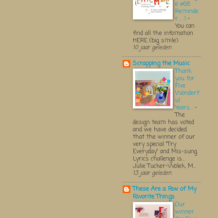
e #68
Reminde
r.....:)
-
You can
find all the infomation
HERE (big smile)
10 jaar geleden
Scrapping the Music
Thank
you for
Five
Wonderf
ul
Years...
-
The
design team has voted
and we have decided
that the winner of our
very special "Try
Everyday" and Mis-sung
Lyrics challenge is...
Julie Tucker-Wolek, M...
13 jaar geleden
These Are a Few of My
Favorite Things
Our
winner