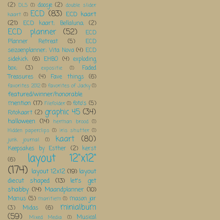
(2)
doosje
(2)
DLS
(1)
double slider
ECD
(83)
ECD kaart
kaart
(1)
(21)
ECD kaart; Bellaluna;
(2)
ECD planner
(52)
ECD
Planner Retreat
(5)
ECD
seizoenplanner; Vita Nova
(4)
ECD
sidekick
(6)
EHBO
(4)
exploding
box;
(3)
Faded
expositie
(1)
Treasures
(4)
Fave things
(6)
favorites 2012
(1)
favorites of Jacky
(1)
featured/winner/honorable
mention
(17)
foto's
(5)
Filefolder
(1)
graphic 45
(34)
Fotokaart
(2)
halloween
(14)
herman brood
(1)
Hidden paperclips
(1)
iris shutter
(1)
kaart
(80)
junk journal
(1)
Keepsakes by Esther
(2)
kerst
layout 12"x12"
(6)
(174)
layout 12x12
(19)
layout
diecut shaped
(13)
let's get
shabby
(14)
Maandplanner
(10)
Manus
(5)
mason jar
maritiem
(1)
minialbum
(3)
Midas
(6)
(59)
Musical
Mixed Media
(1)