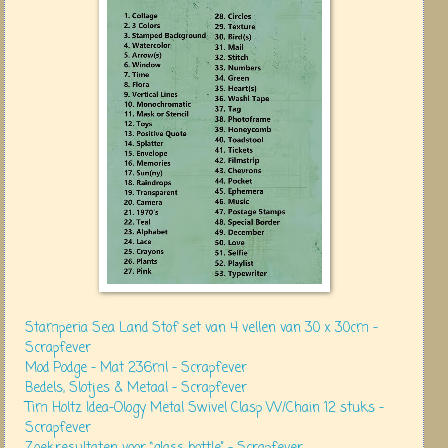
Stamperia Sea Land Stof set van 4 vellen van 30 x 30cm –
Scrapfever
Mod Podge – Mat 236ml – Scrapfever
Bedels, Slotjes & Metaal – Scrapfever
Tim Holtz Idea-Ology Metal Swivel Clasp W/Chain 12 stuks –
Scrapfever