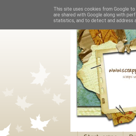
This site uses cookies from Google to d
are shared with Google along with perf
statistics, and to detect and address 