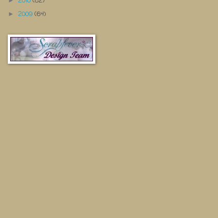
2010
(82)
►
2009
(64)
►