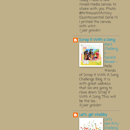
Today, I have a new
mixed-media canvas to
share with you. Photo:
@ArtHouseWhimsy
(Quintessential Serie 4)
I primed the canvas
with whit...
1 jaar geleden
Scrap It With a Song
April
Challeng
e -
Second
Reveal
-
Hello
friends
of Scrap It With A Song
Challenge Blog. It is
with great sadness
that we are going to
close down Scrap It
With A Song. This will
be the las...
9 jaar geleden
Let's get shabby
Let's
Get Arty
Challeng