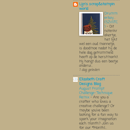
Lijn's scrap&stampin
world
Drumm
erboy....
(52WTC
)
-
Dit
notenkr
akertje,
het lijkt
wel een oud mannetje,
is doodmoe nadat hij de
hele dag getrommeld
heeft op de kerstmarkt.
Hij hangt dus een beetje
onderui...
1 dag geleden
Elizabeth Craft
Designs Blog
August Prompt
Challenge- Technique
Remix
-
Are you a
crafter who loves a
creative challenge? Or
maybe you’ve been
looking for a fun way to
spark your imagination
each month? Join us
for our *Monthl...