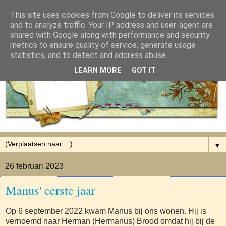
This site uses cookies from Google to deliver its services
and to analyze traffic. Your IP address and user-agent are
shared with Google along with performance and security
metrics to ensure quality of service, generate usage
statistics, and to detect and address abuse.
LEARN MORE
GOT IT
▼
26 februari 2023
Manus' eerste jaar
Op 6 september 2022 kwam Manus bij ons wonen. Hij is
vernoemd naar Herman (Hermanus) Brood omdat hij bij de