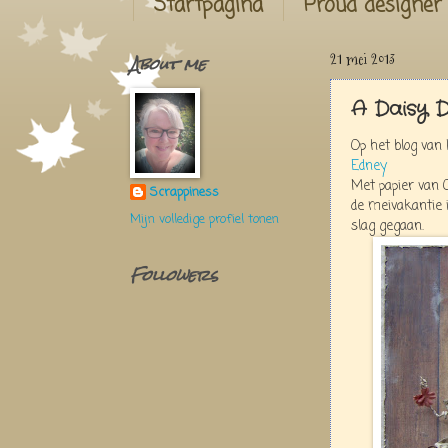
Startpagina
Proud designer
About me
21 mei 2013
A Daisy 
Op het blog van 
Edney
Met papier van 
Scrappiness
de meivakantie 
Mijn volledige profiel tonen
slag gegaan.
Followers