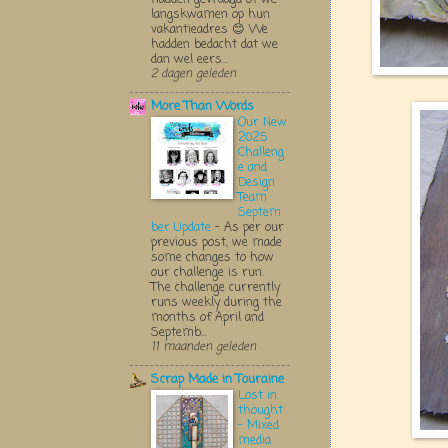
langskwamen op hun
vakantieadres 😊 We
hadden bedacht dat we
dan wel eers...
2 dagen geleden
More Than Words
Our New
2025
Challeng
e and
Design
Team
Septem
ber Update
-
As per our
previous post, we made
some changes to how
our challenge is run.
The challenge currently
runs weekly during the
months of April and
Septemb...
11 maanden geleden
Scrap Made in Touraine
Lost in
thought
- Mixed
media