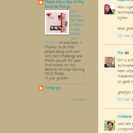
Ju@nita
These Are a Few of My
Favorite Things
Nou supe
Our
techniek
winner
kijken.
for Fave
Collectio
lieve gro
n and
thank
22 mei 
you
:):):):):):)
-
Hi everyone :)
Thanks to all that
played along with our
Ria
zei
very last challenge and
Dit is e
thank you all for your
kind words on my
technieke
decision to stop running
keer uit
FAVE THING...
"kliedere
15 jaar geleden
zo goed !!
Scrap-joy
groetjes 
-
23 mei 2
Alle tonen
Wiebine
wat een 
scrapvri