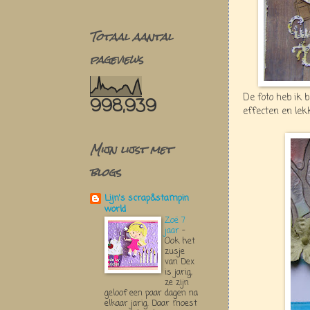
Totaal aantal
pageviews
De foto heb ik
998,939
effecten en lekk
Mijn lijst met
blogs
Lijn's scrap&stampin
world
Zoë 7
jaar
-
Ook het
zusje
van Dex
is jarig,
ze zijn
geloof een paar dagen na
elkaar jarig. Daar moest