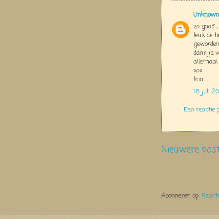
Unknown
zo gaaf 
leuk de b
geworden
dank je w
allemaal
xox
linn
16 juli 2
Een reactie 
Nieuwere pos
Abonneren op:
React