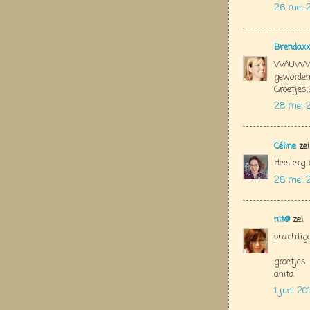
26 mei 2
Brendaxx
WAUWWW!!
geworden
Groetjes
28 mei 2
Céline
zei
Heel erg 
28 mei 2
nit@
zei
prachtige
groetjes
anita
1 juni 2