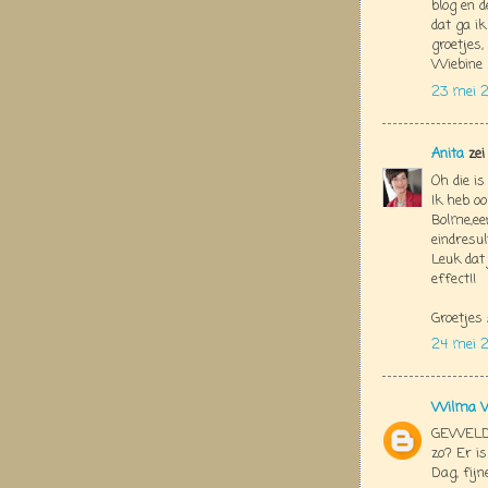
blog en d
dat ga ik
groetjes,
Wiebine
23 mei 2
Anita
zei
Oh die is
Ik heb oo
Bolme,ee
eindresul
Leuk dat
effect!!
Groetjes
24 mei 2
Wilma V
GEWELDIG
zo? Er is
Dag, fijn