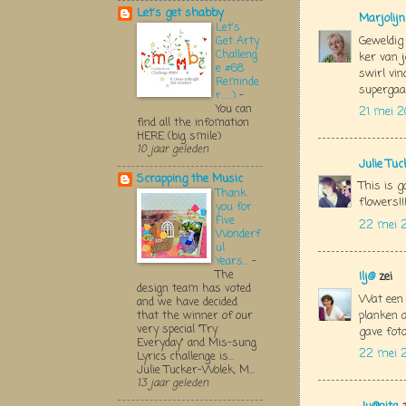
Let's get shabby
Marjolij
Let's
Geweldig 
Get Arty
Challeng
ker van j
e #68
swirl vin
Reminde
supergaa
r.....:)
-
You can
21 mei 2
find all the infomation
HERE (big smile)
10 jaar geleden
Julie Tu
Scrapping the Music
This is g
Thank
flowers!!
you for
Five
22 mei 2
Wonderf
ul
Years...
-
The
Ilj@
zei
design team has voted
Wat een 
and we have decided
planken a
that the winner of our
very special "Try
gave foto
Everyday" and Mis-sung
22 mei 2
Lyrics challenge is...
Julie Tucker-Wolek, M...
13 jaar geleden