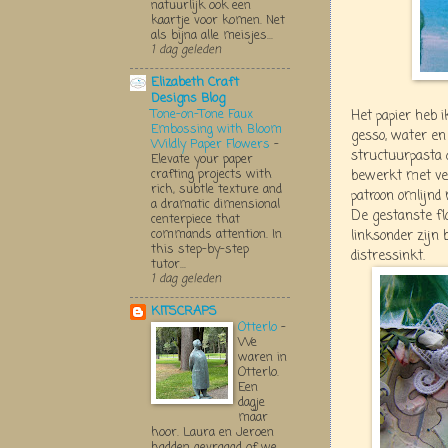
natuurlijk ook een
kaartje voor komen. Net
als bijna alle meisjes...
1 dag geleden
Elizabeth Craft
Designs Blog
Tone-on-Tone Faux
Het papier heb 
Embossing with Bloom
gesso, water e
Wildly Paper Flowers
-
structuurpasta 
Elevate your paper
crafting projects with
bewerkt met ver
rich, subtle texture and
patroon omlijnd 
a dramatic dimensional
De gestanste fl
centerpiece that
commands attention. In
linksonder zijn
this step-by-step
distressinkt.
tutor...
1 dag geleden
KITSCRAPS
Otterlo
-
We
waren in
Otterlo.
Een
dagje
maar
hoor. Laura en Jeroen
hadden gevraagd of we